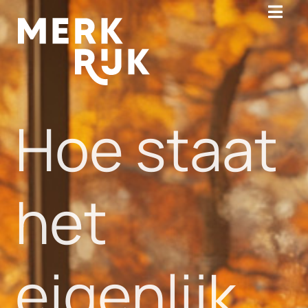
MENU
Hoe staat
het
eigenlijk